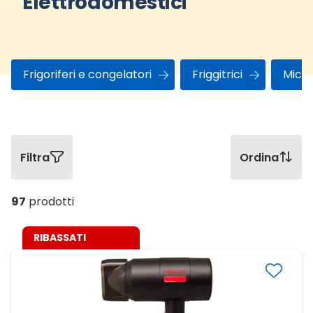
Elettrodomestici
Frigoriferi e congelatori
Friggitrici
Micr
Filtra
Ordina
97
prodotti
RIBASSATI