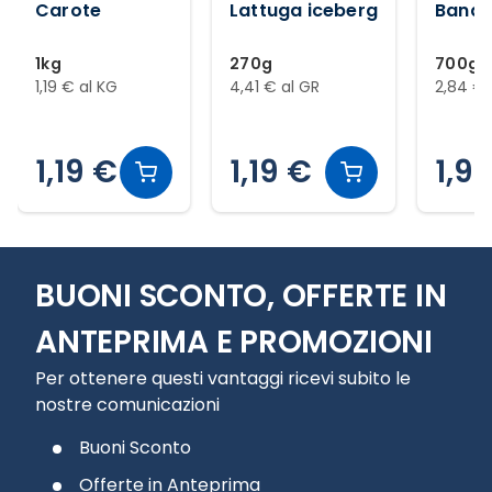
Carote
Lattuga iceberg
Banan
1kg
270g
700g
1,19 € al KG
4,41 € al GR
2,84 € 
1,19 €
1,19 €
1,9
Slide 1 di 12
BUONI SCONTO, OFFERTE IN
ANTEPRIMA E PROMOZIONI
Per ottenere questi vantaggi ricevi subito le
nostre comunicazioni
Buoni Sconto
Offerte in Anteprima