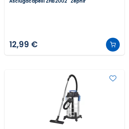
Asciugacapelli ZHB2002 "Zephir"
12,99 €