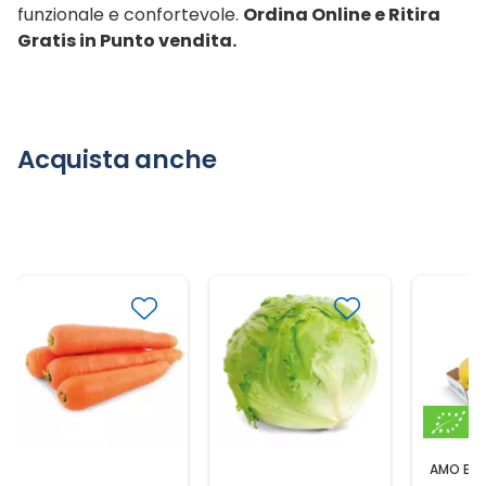
funzionale e confortevole.
Ordina Online e Ritira
Gratis in Punto vendita.
Acquista anche
AMO ESS