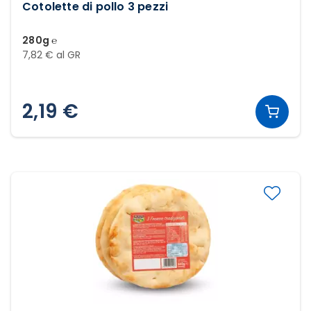
Cotolette di pollo 3 pezzi
280g ℮
7,82 € al GR
2,19 €