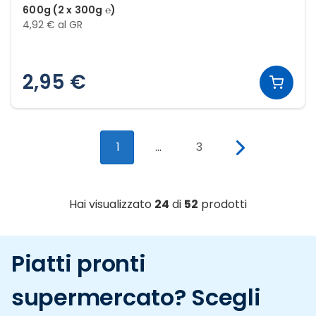
600g (2 x 300g ℮)
4,92 € al GR
2,95 €
1
...
3
Hai visualizzato
24
di
52
prodotti
Piatti pronti
supermercato? Scegli