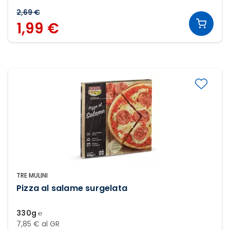
2,69 €
1,99 €
TRE MULINI
Pizza al salame surgelata
330g ℮
7,85 € al GR