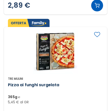
2,89 €
TRE MULINI
Pizza ai funghi surgelata
365g ℮
5,45 € al GR