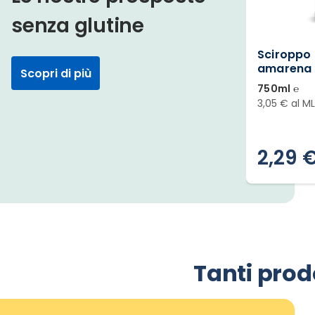
senza glutine
Sciroppo 
amarena
Scopri di più
750ml ℮
3,05 € al ML
2,29 
Slide 1 di 12
Tanti prodo