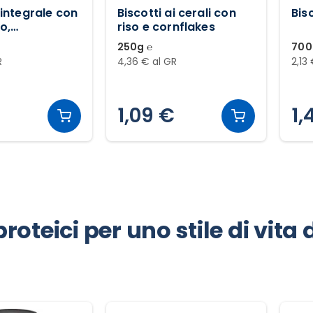
integrale con
Biscotti ai cerali con
Bisc
o,
riso e cornflakes
to e limone
250g ℮
700
R
4,36 € al GR
2,13
€
1,09 €
1,
proteici per uno stile di vit