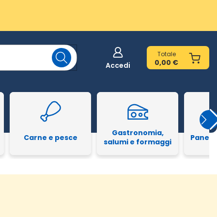
Totale
0,00 €
Accedi
Gastronomia,
Carne e pesce
Pane e
salumi e formaggi