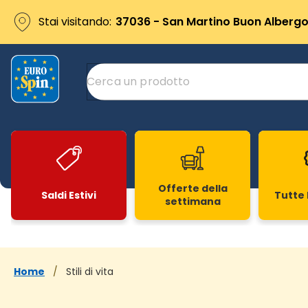
Stai visitando:
37036 - San Martino Buon Albergo 
Offerte della
Saldi Estivi
Tutte 
settimana
Slide 1 di 20
Home
/
Stili di vita