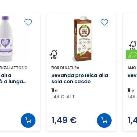
SENZA LATTOSIO
FIOR DI NATURA
AMO 
 alta
Bevanda proteica alla
Bev
tà a lunga
soia con cacao
zione senza
1l ℮
1l ℮
1,49 € al LT
1,49
1,49 €
1,