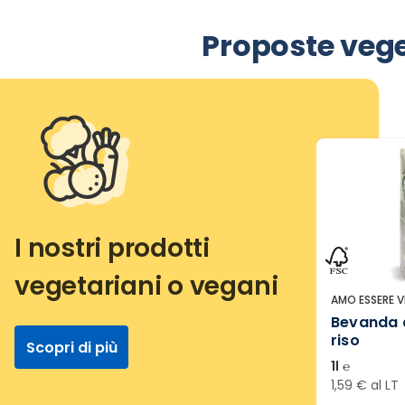
Proposte veget
I nostri prodotti
vegetariani o vegani
AMO ESSERE 
Bevanda 
riso
Scopri di più
1l ℮
1,59 € al LT