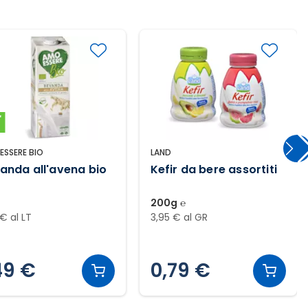
ESSERE BIO
LAND
anda all'avena bio
Kefir da bere assortiti
200g ℮
 € al LT
3,95 € al GR
49 €
0,79 €