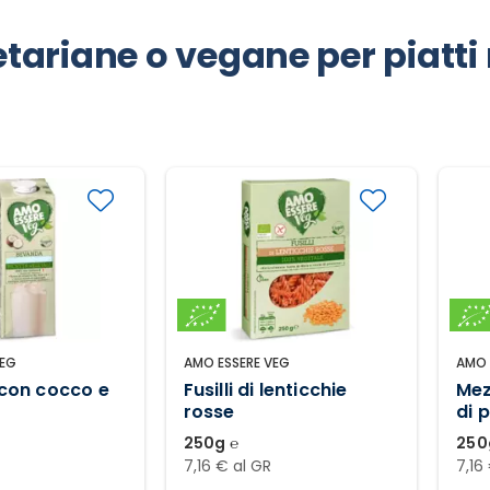
ariane o vegane per piatti 
VEG
AMO ESSERE VEG
AMO 
con cocco e
Fusilli di lenticchie
Mez
rosse
di p
250g ℮
250
7,16 € al GR
7,16