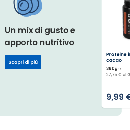
Un mix di gusto e
apporto nutritivo
Proteine i
cacao
Scopri di più
360g ℮
27,75 € al 
9,99 
Slide 1 di 12