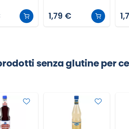
€
1,79 €
1,
rodotti senza glutine per cel