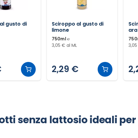
al gusto di
Sciroppo al gusto di
Sci
limone
ara
750ml ℮
750
3,05 € al ML
3,05
€
2,29 €
2,
tti senza lattosio ideali pe