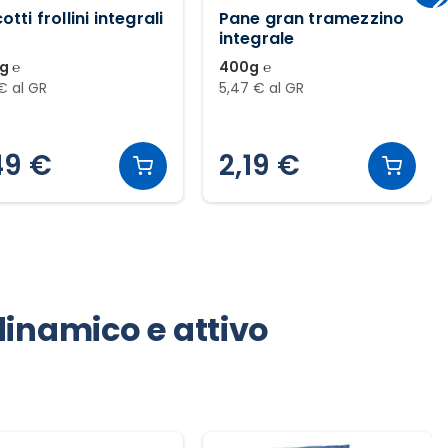
otti frollini integrali
Pane gran tramezzino
integrale
g ℮
400g ℮
 € al GR
5,47 € al GR
49 €
2,19 €
a dinamico e attivo