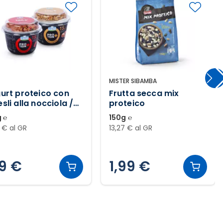
MISTER SIBAMBA
urt proteico con
Frutta secca mix
sli alla nocciola /
proteico
frutti di bosco
 ℮
150g ℮
 € al GR
13,27 € al GR
19 €
1,99 €