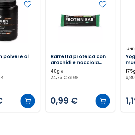
LAND
n polvere al
Barretta proteica con
Yog
arachidi e nocciola
mue
ricoperta di cioccolato
ai 
40g ℮
175g
fondente
GR
24,75 € al GR
6,80
€
0,99 €
1,