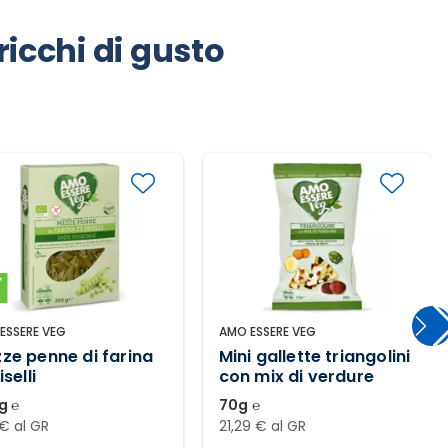
ricchi di gusto
ESSERE VEG
AMO ESSERE VEG
ze penne di farina
Mini gallette triangolini
iselli
con mix di verdure
g ℮
70g ℮
 € al GR
21,29 € al GR