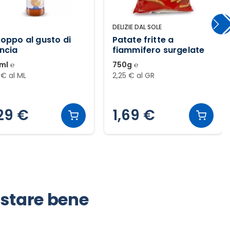
DELIZIE DAL SOLE
roppo al gusto di
Patate fritte a
ncia
fiammifero surgelate
ml ℮
750g ℮
 € al ML
2,25 € al GR
29 €
1,69 €
r stare bene