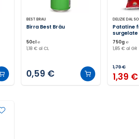
BEST BRAU
DELIZIE DAL SO
Birra Best Bräu
Patatine f
surgelate
50cl ℮
750g ℮
1,18 € al CL
1,85 € al GR
1,79 €
0,59 €
1,39 €