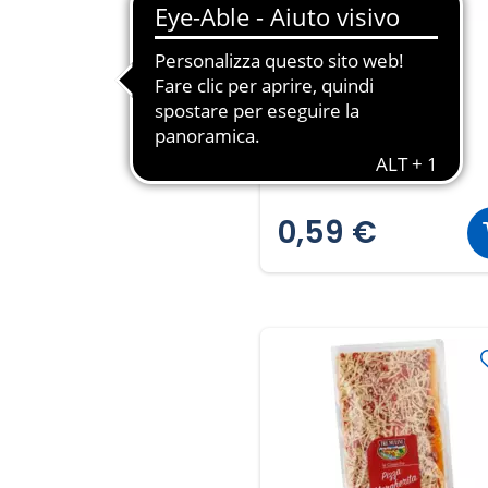
BEST BRAU
Birra Best Bräu
50cl ℮
1,18 € al CL
0,59 €