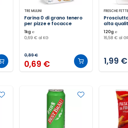
TRE MULINI
FRESCHE FETT
Farina 0 di grano tenero
Prosciutt
per pizze e focacce
alta quali
1kg ℮
120g ℮
0,69 € al KG
16,58 € al G
0,89 €
1,99 €
0,69 €