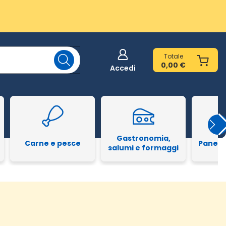
Totale
0,00 €
Accedi
Gastronomia,
Carne e pesce
Pane e
salumi e formaggi