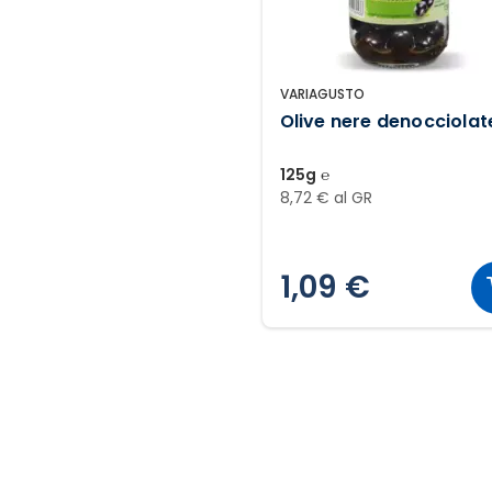
VARIAGUSTO
Olive nere denocciolat
125g ℮
8,72 € al GR
1,09 €