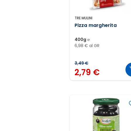
TRE MULINI
Pizza margherita
400g ℮
6,98 € al GR
3,49 €
2,79 €