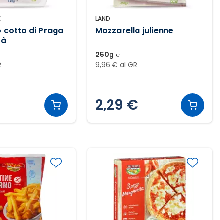
E
LAND
o cotto di Praga
Mozzarella julienne
tà
250g ℮
R
9,96 € al GR
2,29 €