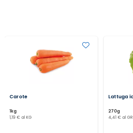
Carote
Lattuga i
1kg
270g
1,19 € al KG
4,41 € al GR