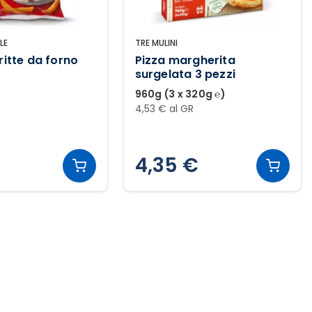
LE
TRE MULINI
ritte da forno
Pizza margherita
surgelata 3 pezzi
960g (3 x 320g ℮)
4,53 € al GR
4,35 €