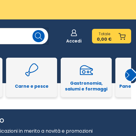
Totale
0,00 €
Accedi
Gastronomia,
Carne e pesce
Pane e
salumi e formaggi
TO
cazioni in merito a novità e promozioni