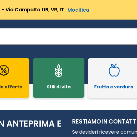
- Via Campalto 11B, VR, IT
Modifica
le offerte
Stili di vita
Frutta e verdura
RESTIAMO IN CONTAT
N ANTEPRIMA E
Se desideri ricevere comuni