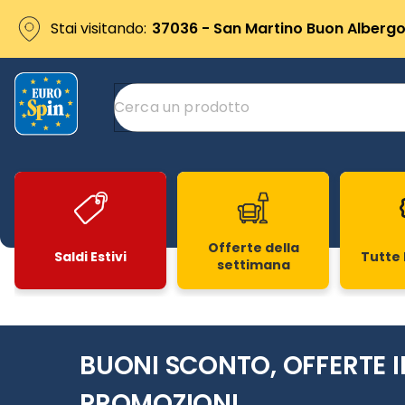
Stai visitando:
37036 - San Martino Buon Albergo 
Offerte della
Saldi Estivi
Tutte 
settimana
Slide 1 di 20
BUONI SCONTO, OFFERTE I
PROMOZIONI