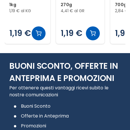
1kg
270g
700g
1,19 € al KG
4,41 € al GR
2,84 € 
1,19 €
1,19 €
1,9
Slide 1 di 12
BUONI SCONTO, OFFERTE IN
ANTEPRIMA E PROMOZIONI
Per ottenere questi vantaggi ricevi subito le
nostre comunicazioni
Buoni Sconto
Offerte in Anteprima
Promozioni