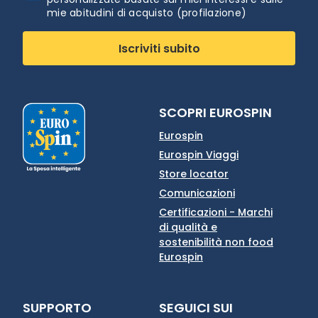
mie abitudini di acquisto (profilazione)
Iscriviti subito
SCOPRI EUROSPIN
Eurospin
Eurospin Viaggi
Store locator
Comunicazioni
Certificazioni - Marchi
di qualità e
sostenibilità non food
Eurospin
SUPPORTO
SEGUICI SUI