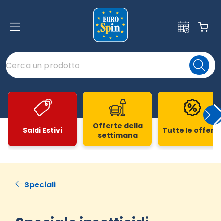
Offerte della
Saldi Estivi
Tutte le offert
settimana
Slide 1 di 20
Speciali