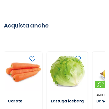
Acquista anche
AMO ESS
Carote
Lattuga iceberg
Banan