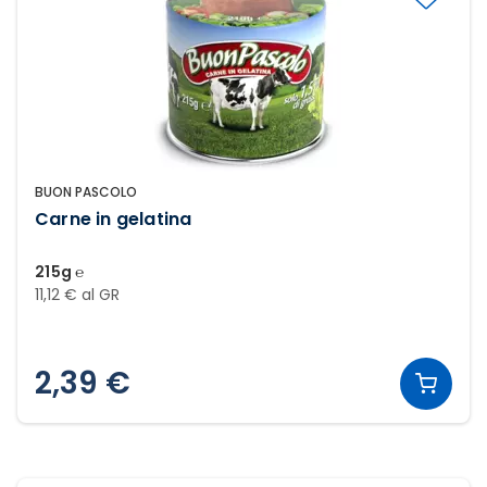
BUON PASCOLO
Carne in gelatina
215g ℮
11,12 € al GR
2,39 €