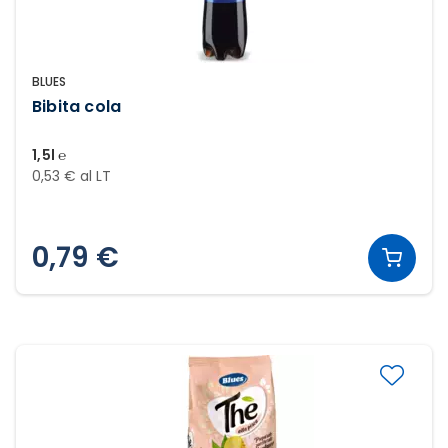
BLUES
Bibita cola
1,5l ℮
0,53 € al LT
0,79 €