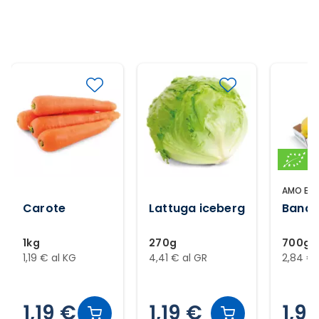
AMO ESS
Carote
Lattuga iceberg
Banan
1kg
270g
700g
1,19 € al KG
4,41 € al GR
2,84 € 
1,19 €
1,19 €
1,9