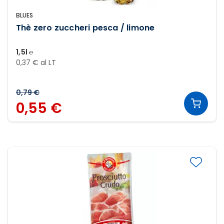
BLUES
Thè zero zuccheri pesca / limone
1,5l ℮
0,37 € al LT
0,79 €
0,55 €