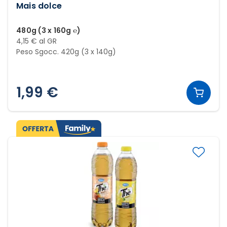
Mais dolce
480g (3 x 160g ℮)
4,15 € al GR
Peso Sgocc. 420g (3 x 140g)
1,99 €