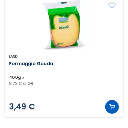
LAND
Formaggio Gouda
400g ℮
8,72 € al GR
3,49 €