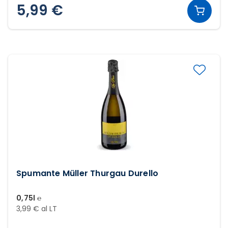
5,99 €
Spumante Müller Thurgau Durello
0,75l ℮
3,99 € al LT