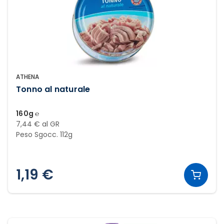
ATHENA
Tonno al naturale
160g ℮
7,44 € al GR
Peso Sgocc. 112g
1,19 €