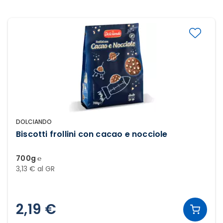
DOLCIANDO
Biscotti frollini con cacao e nocciole
700g ℮
3,13 € al GR
2,19 €