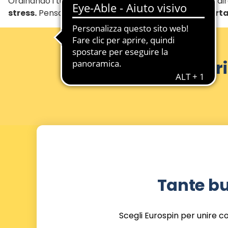
Ordinando i tuoi
acquisti online
, riceverai i prodotti 
stress.
Pensa al vantaggio di
non dover più trasporta
Scopri
Tante bu
Scegli Eurospin per unire c