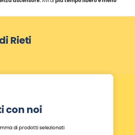
 senza ascensore.
Avrai
più tempo libero e meno
i Rieti
i con noi
amma di prodotti selezionati