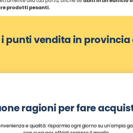
direttamente alla tua porta, anche se
abiti in un edificio
re prodotti pesanti.
 i punti vendita in provincia d
one ragioni per fare acquist
onvenienza e qualità: risparmia ogni giorno su un'ampia g
con cura per offrirti sempre il meglio.