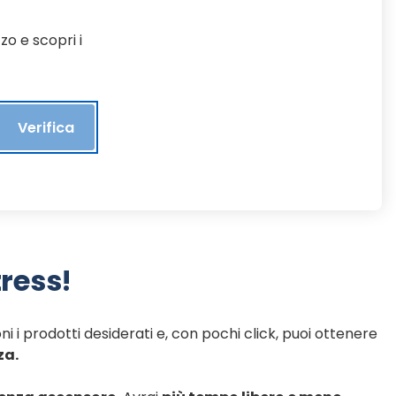
zo e scopri i
Verifica
tress!
i i prodotti desiderati e, con pochi click, puoi ottenere
za.