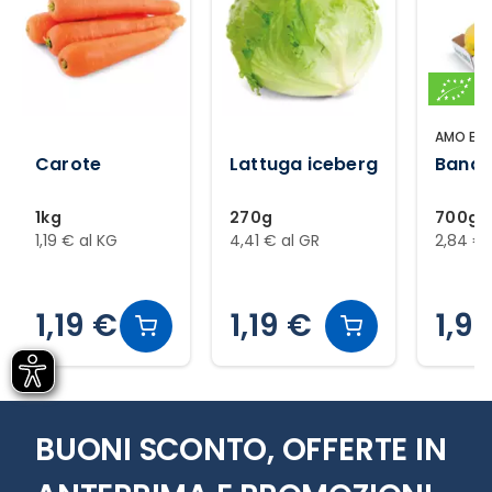
AMO ESS
Carote
Lattuga iceberg
Banan
1kg
270g
700g
1,19 € al KG
4,41 € al GR
2,84 € 
1,19 €
1,19 €
1,9
Slide 1 di 12
BUONI SCONTO, OFFERTE IN