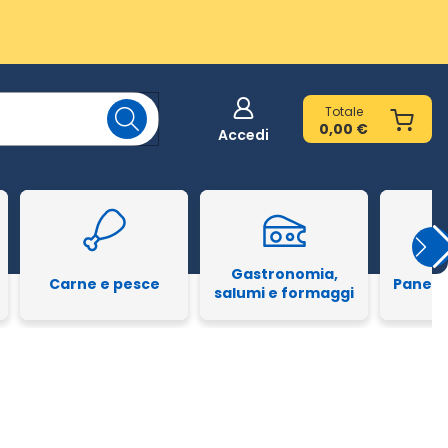
Totale
0,00 €
Accedi
Gastronomia,
Carne e pesce
Pane e
salumi e formaggi