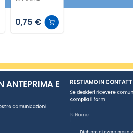
0,75 €
RESTIAMO IN CONTAT
N ANTEPRIMA E
Se desideri ricevere comuni
compila il form
nostre comunicazioni
Nome
Dichiaro di avere preso v