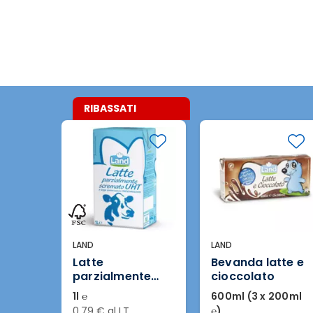
RIBASSATI
LAND
LAND
Latte
Bevanda latte e
parzialmente
cioccolato
scremato UHT a
1l ℮
600ml (3 x 200ml
lunga
0,79 € al LT
℮)