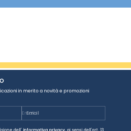
TO
cazioni in merito a novità e promozioni
Email
isione dell'
informativa privacy.
ai sensi dell'art. 13