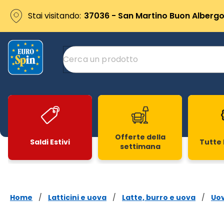
Stai visitando:
37036 - San Martino Buon Albergo 
Offerte della
Saldi Estivi
Tutte 
settimana
Slide 1 di 20
Home
/
Latticini e uova
/
Latte, burro e uova
/
Uo