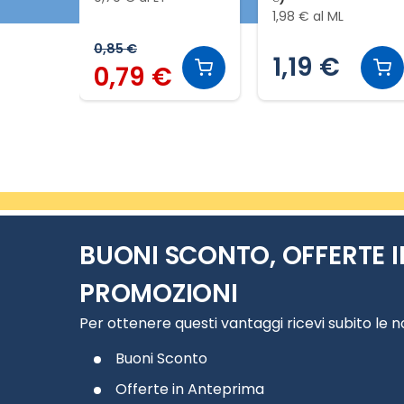
conservazione
1,98 € al ML
omogeneizzato
0,85 €
1,19 €
0,79 €
Slide 1 di 3
BUONI SCONTO, OFFERTE I
PROMOZIONI
Per ottenere questi vantaggi ricevi subito le 
Buoni Sconto
Offerte in Anteprima