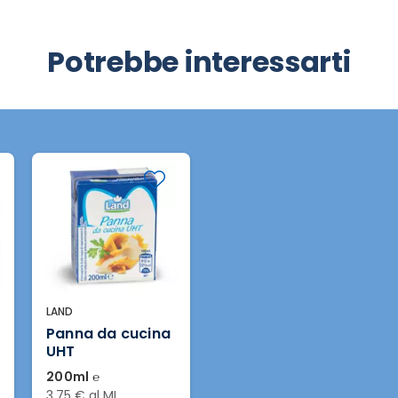
Potrebbe interessarti
LAND
Panna da cucina
UHT
200ml ℮
3,75 € al ML