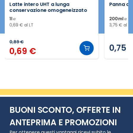
Latte intero UHT a lunga
Panna da
conservazione omogeneizzato
1l ℮
200ml ℮
0,69 € al LT
3,75 € al M
0,89 €
0,75 
0,69 €
Slide 2 di 3
BUONI SCONTO, OFFERTE IN
ANTEPRIMA E PROMOZIONI
Per ottenere questi vantaggi ricevi subito le