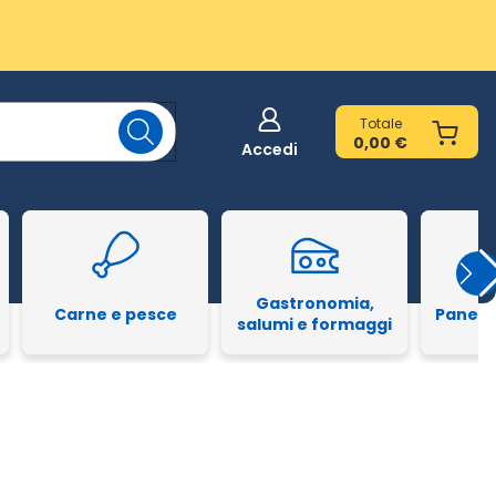
Totale
0,00 €
Accedi
Gastronomia,
Carne e pesce
Pane e
salumi e formaggi