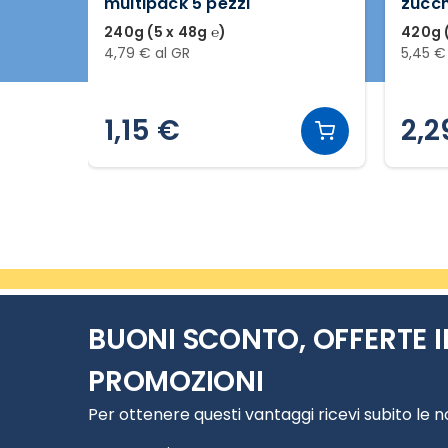
multipack 5 pezzi
zucc
240g (5 x 48g ℮)
420g (
4,79 € al GR
5,45 €
1,15 €
2,2
Slide 2 di 20
BUONI SCONTO, OFFERTE I
PROMOZIONI
Per ottenere questi vantaggi ricevi subito le 