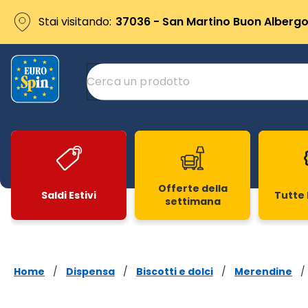
Stai visitando:
37036 - San Martino Buon Albergo 
Offerte della
Saldi Estivi
Tutte 
settimana
Slide 1 di 20
Home
/
Dispensa
/
Biscotti e dolci
/
Merendine
/