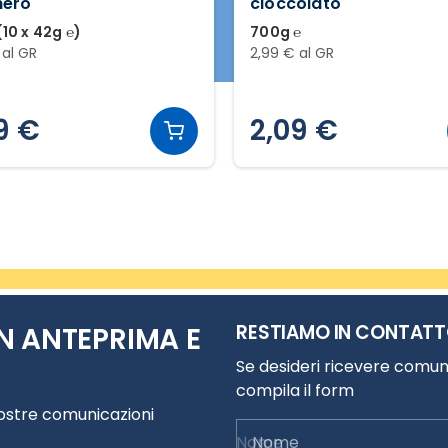
hero
cioccolato
10 x 42g ℮)
700g ℮
 al GR
2,99 € al GR
9 €
2,09 €
RESTIAMO IN CONTAT
N ANTEPRIMA E
Se desideri ricevere comuni
compila il form
nostre comunicazioni
Nome