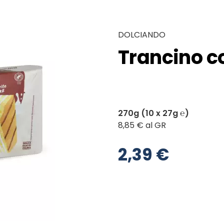
DOLCIANDO
Trancino co
270g (10 x 27g ℮)
8,85 € al GR
2,39 €