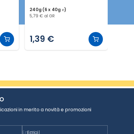
240g (6 x 40g ℮)
330g (1
5,79 € al GR
5,42 € 
1,39 €
1,7
TO
cazioni in merito a novità e promozioni
Email