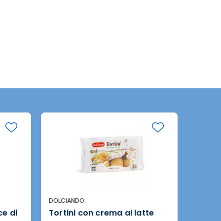
DOLCIANDO
DOLCIA
ce di
Tortini con crema al latte
Meren