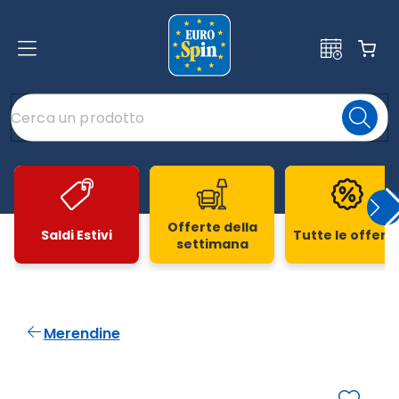
Offerte della
Saldi Estivi
Tutte le offert
settimana
Slide 1 di 20
Merendine