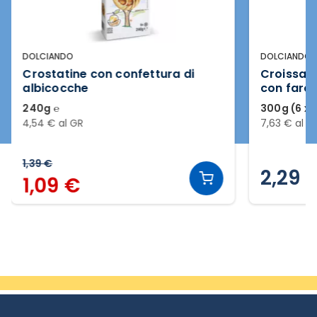
DOLCIANDO
DOLCIANDO
Crostatine con confettura di
Croissant
albicocche
con farci
albicocc
240g ℮
300g (6 x 
4,54 € al GR
7,63 € al G
1,39 €
2,29 
1,09 €
Slide 2 di 20