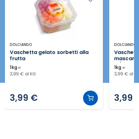
DOLCIANDO
DOLCIANDO
Vaschetta gelato sorbetti alla
Vaschetta
frutta
mascarpo
la/stracc
1kg ℮
1kg ℮
3,99 € al KG
3,99 € al K
3,99 €
3,99 
Slide 2 di 3