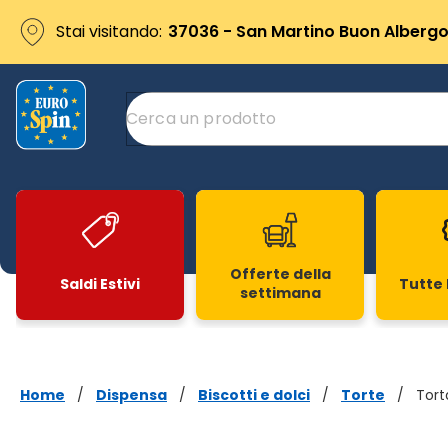
Stai visitando:
37036 - San Martino Buon Albergo 
Offerte della
Saldi Estivi
Tutte 
settimana
Slide 1 di 20
Home
/
Dispensa
/
Biscotti e dolci
/
Torte
/
Tort