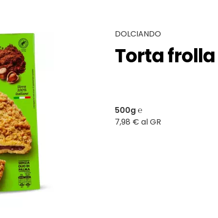
DOLCIANDO
Torta froll
500g ℮
7,98 € al GR