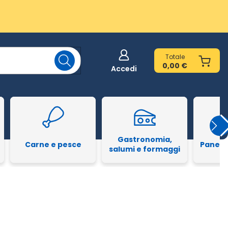
Totale
0,00 €
Accedi
Gastronomia,
Carne e pesce
Pane e
salumi e formaggi