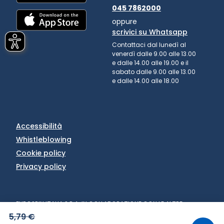
045 7862000
oppure
scrivici su Whatsapp
Contattaci dal lunedì al
venerdì dalle 9.00 alle 13.00
e dalle 14.00 alle 19.00 e il
sabato dalle 9.00 alle 13.00
e dalle 14.00 alle 18.00
Accessibilità
Whistleblowing
Cookie policy
Privacy policy
EUROSPIN ITALIA S.P.A. IN COLLABORAZIONE CON LE ALTRE
SOCIETÀ DEL GRUPPO - VIA CAMPALTO 3/D - 37036 SAN
5,79 €
MARTINO BUON ALBERGO (VR) - FAX +39 045 8782333 - PARTITA