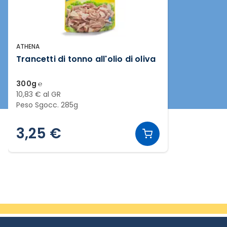
ATHENA
Trancetti di tonno all'olio di oliva
300g ℮
10,83 € al GR
Peso Sgocc. 285g
3,25 €
Slide 1 di 1