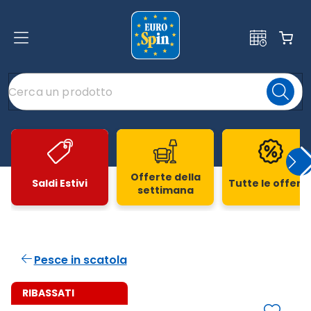
Offerte della
Saldi Estivi
Tutte le offert
settimana
Slide 1 di 20
Pesce in scatola
RIBASSATI