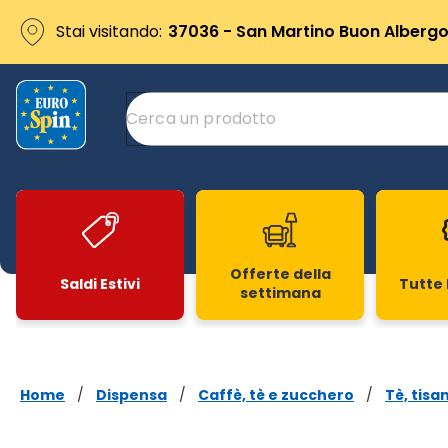
Stai visitando:
37036 - San Martino Buon Albergo 
Offerte della
Saldi Estivi
Tutte 
settimana
Slide 1 di 20
Home
/
Dispensa
/
Caffè, tè e zucchero
/
Tè, tisa