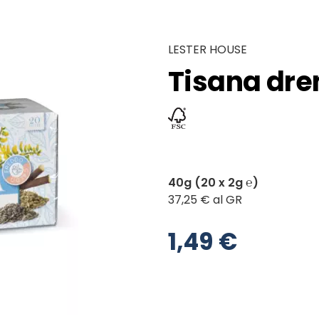
LESTER HOUSE
Tisana dre
40g (20 x 2g ℮)
37,25 € al GR
1,49 €