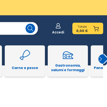
Totale
0,00 €
Accedi
Gastronomia,
Carne e pesce
Pane e
salumi e formaggi