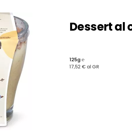
Dessert al
125g ℮
17,52 € al GR