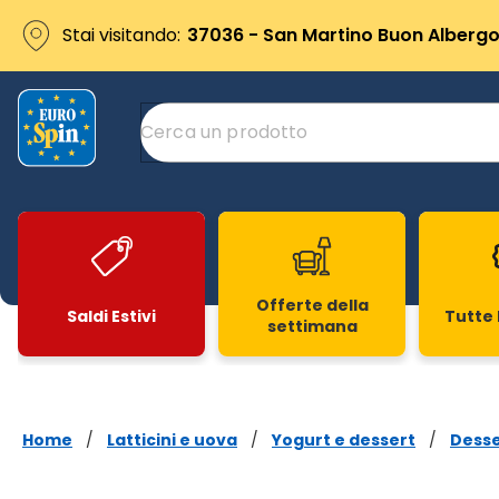
Stai visitando:
37036 - San Martino Buon Albergo 
Offerte della
Saldi Estivi
Tutte 
settimana
Slide 1 di 20
Home
/
Latticini e uova
/
Yogurt e dessert
/
Desse