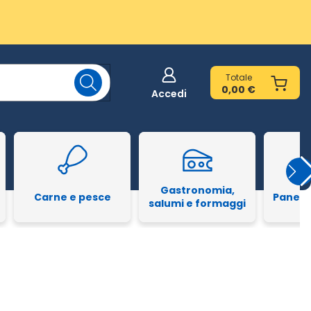
Totale
0,00 €
Accedi
Gastronomia,
Carne e pesce
Pane e
salumi e formaggi