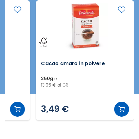
Cacao amaro in polvere
250g ℮
13,96 € al GR
3,49 €
Slide 2 di 2