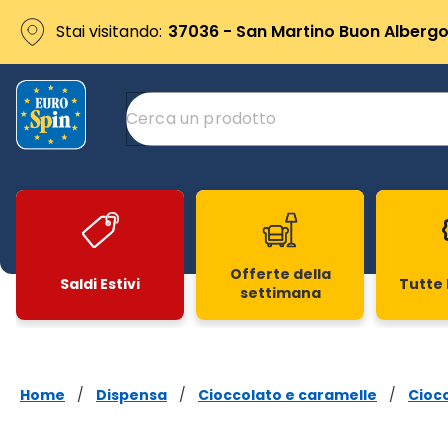
Stai visitando:
37036 - San Martino Buon Albergo 
Offerte della
Saldi Estivi
Tutte 
settimana
Slide 1 di 20
Home
/
Dispensa
/
Cioccolato e caramelle
/
Cioc