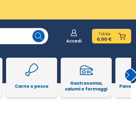
Totale
0,00 €
Accedi
Gastronomia,
Carne e pesce
Pane e
salumi e formaggi