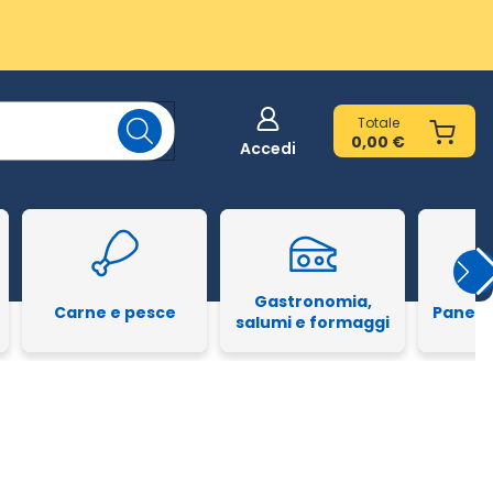
Totale
0,00 €
Accedi
Gastronomia,
Carne e pesce
Pane e
salumi e formaggi