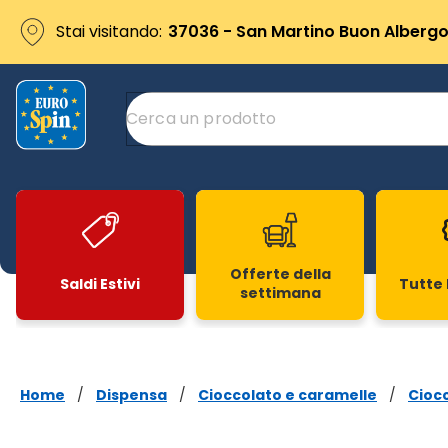
Stai visitando:
37036 - San Martino Buon Albergo 
Offerte della
Saldi Estivi
Tutte 
settimana
Slide 1 di 20
Home
/
Dispensa
/
Cioccolato e caramelle
/
Cioc