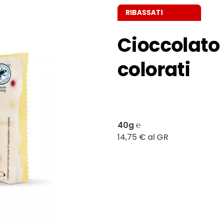
RIBASSATI
Cioccolato 
colorati
40g ℮
14,75 € al GR