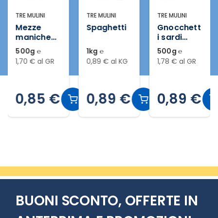
TRE MULINI
TRE MULINI
TRE MULINI
Mezze
Spaghetti
Gnocchett
maniche
i sardi
rigate
trafilati al
500g ℮
1kg ℮
500g ℮
trafilate al
bronzo
1,70 € al GR
0,89 € al KG
1,78 € al GR
bronzo
0,85 €
0,89 €
0,89 €
Slide 2 di 4
BUONI SCONTO, OFFERTE IN