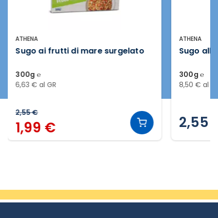
ATHENA
ATHENA
Sugo ai frutti di mare surgelato
Sugo allo
300g ℮
300g ℮
6,63 € al GR
8,50 € al G
2,55 €
2,55 
1,99 €
Slide 2 di 9