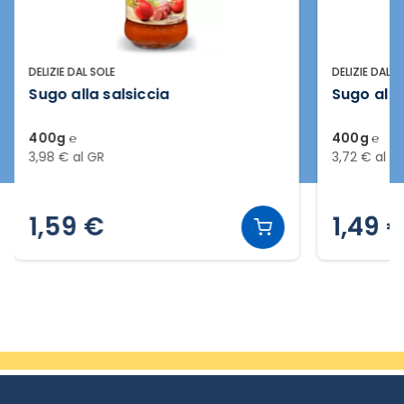
DELIZIE DAL SOLE
DELIZIE DAL S
Sugo alla salsiccia
Sugo al 
400g ℮
400g ℮
3,98 € al GR
3,72 € al G
1,59 €
1,49 
Slide 2 di 20