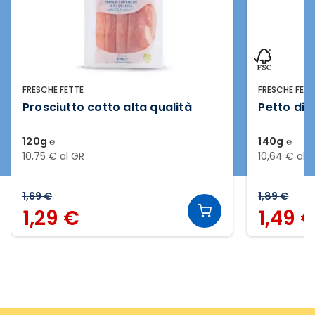
FRESCHE FETTE
LA B
Petto di pollo al forno a fette
Pan
140g ℮
200g
10,64 € al GR
8,45
1,89 €
2,19
1,49 €
1,
Slide 2 di 20