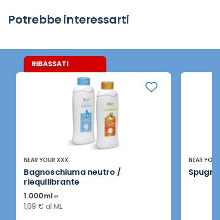
Potrebbe interessarti
RIBASSATI
NEAR YOUR XXX
NEAR YOUR X
Bagnoschiuma neutro /
Spugna c
riequilibrante
1.000ml ℮
1,09 € al ML