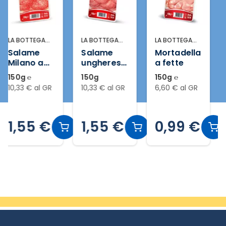
LA BOTTEGA
LA BOTTEGA
LA BOTTEGA
DEL GUSTO
DEL GUSTO
DEL GUSTO
Salame
Mortadella
Arrosto di
ungherese
a fette
petto di
a fette
pollo a
150g
150g ℮
110g ℮
fette
10,33 € al GR
6,60 € al GR
14,45 € al GR
1,55 €
0,99 €
1,59 €
Slide 2 di 14