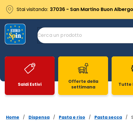
Stai visitando:
37036 - San Martino Buon Albergo 
Offerte della
Saldi Estivi
Tutte 
settimana
Slide 1 di 20
Home
/
Dispensa
/
Pasta e riso
/
Pasta secca
/