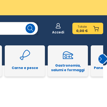
Totale
0,00 €
Accedi
Gastronomia,
Carne e pesce
Pane e
salumi e formaggi