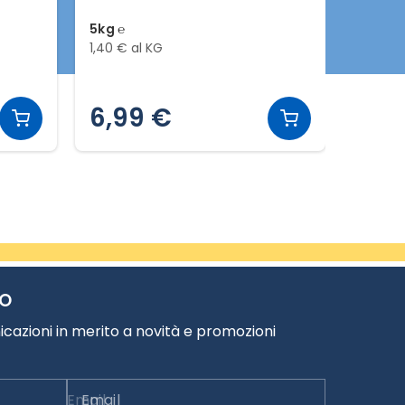
5kg ℮
2kg ℮
1,40 € al KG
2,25 € 
6,99 €
4,4
TO
cazioni in merito a novità e promozioni
Email