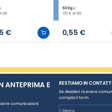
℮
500g ℮
al GR
1,10 € al GR
5 €
0,55 €
RESTIAMO IN CONTAT
N ANTEPRIMA E
Se desideri ricevere comuni
compila il form
nostre comunicazioni
Nome