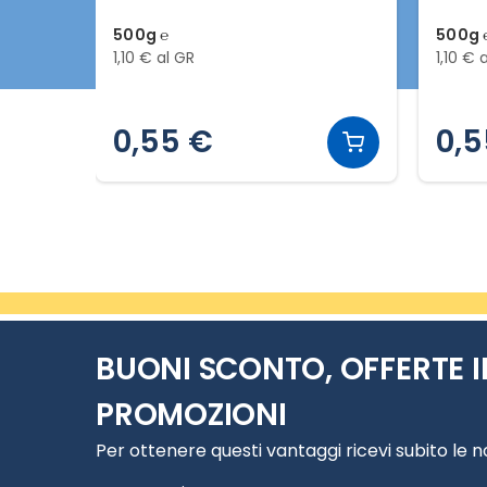
500g ℮
500g 
1,10 € al GR
1,10 € 
0,55 €
0,5
Slide 2 di 20
BUONI SCONTO, OFFERTE I
PROMOZIONI
Per ottenere questi vantaggi ricevi subito le 