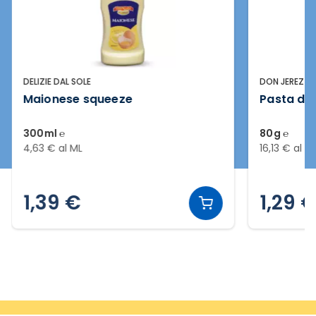
DELIZIE DAL SOLE
DON JEREZ
Maionese squeeze
Pasta di 
300ml ℮
80g ℮
4,63 € al ML
16,13 € al G
1,39 €
1,29 
Slide 3 di 20