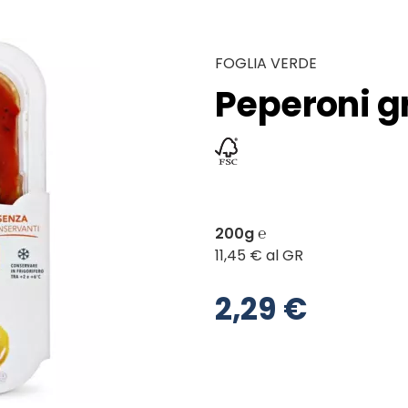
FOGLIA VERDE
Peperoni gri
200g ℮
11,45 € al GR
2,29 €