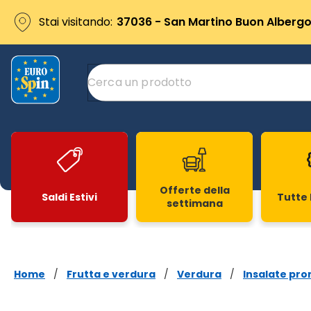
Stai visitando:
37036 - San Martino Buon Albergo 
Offerte della
Saldi Estivi
Tutte 
settimana
Slide 1 di 20
Home
/
Frutta e verdura
/
Verdura
/
Insalate pro