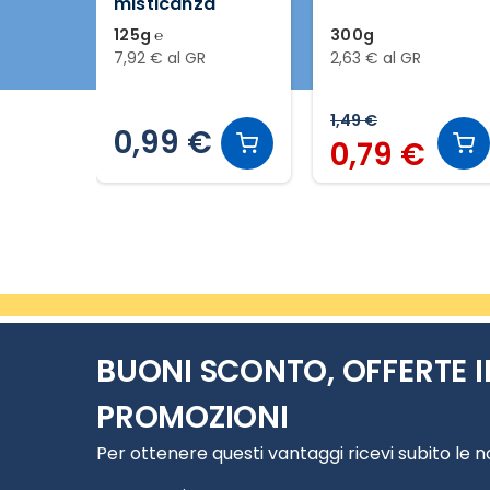
misticanza
125g ℮
300g
7,92 € al GR
2,63 € al GR
1,49 €
0,99 €
0,79 €
Slide 1 di 4
BUONI SCONTO, OFFERTE I
PROMOZIONI
Per ottenere questi vantaggi ricevi subito le 