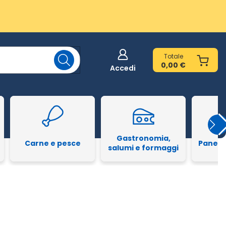
Totale
0,00 €
Accedi
Gastronomia,
Carne e pesce
Pane e
salumi e formaggi