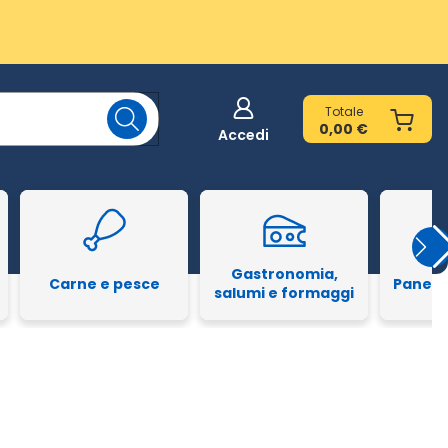
Totale
0,00 €
Accedi
Gastronomia,
Carne e pesce
Pane e
salumi e formaggi