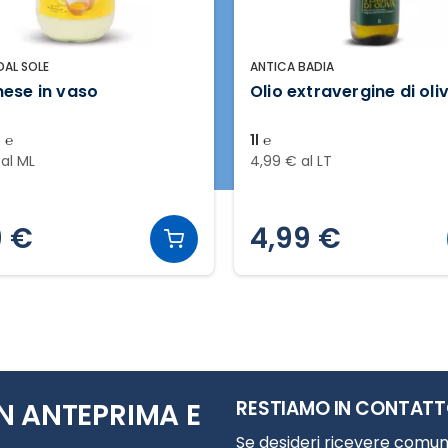
 DAL SOLE
ANTICA BADIA
ese in vaso
Olio extravergine di oli
 ℮
1l ℮
 al ML
4,99 € al LT
9 €
4,99 €
RESTIAMO IN CONTAT
N ANTEPRIMA E
Se desideri ricevere comuni