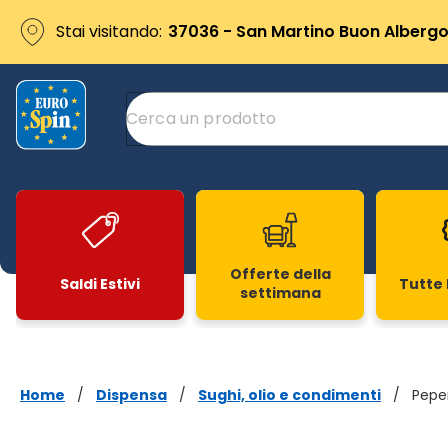
Stai visitando:
37036 - San Martino Buon Albergo 
Offerte della
Saldi Estivi
Tutte 
settimana
Slide 1 di 20
Home
/
Dispensa
/
Sughi, olio e condimenti
/
Peper