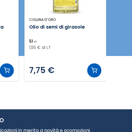
COLLINA D'ORO
DELIZIE 
va
Olio di semi di girasole
Maion
5l ℮
500ml 
1,55 € al LT
3,98 € 
7,75 €
1,9
TO
cazioni in merito a novità e promozioni