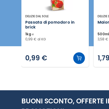
DELIZIE DAL SOLE
DELIZIE
Passata di pomodoro in
Maion
brick
1kg ℮
500ml
0,99 € al KG
3,58 €
0,99 €
1,7
Slide 1 di 12
BUONI SCONTO, OFFERTE I