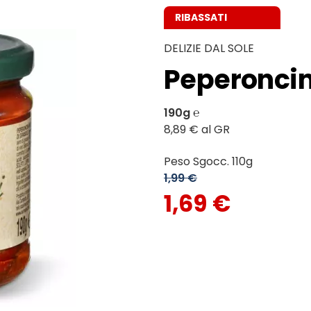
RIBASSATI
DELIZIE DAL SOLE
Peperoncini
190g ℮
8,89 € al GR
Peso Sgocc. 110g
1,99 €
1,69 €