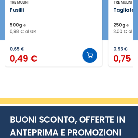
TRE MULINI
TRE MULINI
Fusilli
Tagliatell
500g ℮
250g ℮
0,98 € al GR
3,00 € al G
0,65 €
0,95 €
0,49 €
0,75 
Slide 2 di 7
BUONI SCONTO, OFFERTE IN
ANTEPRIMA E PROMOZIONI