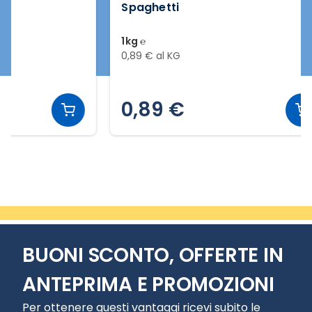
Spaghetti
Fettuccin
1kg ℮
500g ℮
0,89 € al KG
1,78 € al GR
0,89 €
0,89 
Slide 2 di 15
BUONI SCONTO, OFFERTE IN
ANTEPRIMA E PROMOZIONI
Per ottenere questi vantaggi ricevi subito le