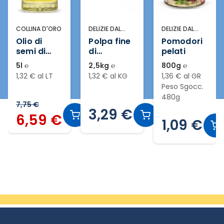
'ORO
DELIZIE DAL
DELIZIE DAL
ANTICA
SOLE
SOLE
ACETAIA
Polpa fine
Pomodori
Aceto di
di
pelati
vino
e
pomodoro
bianco
2,5kg ℮
800g ℮
1l ℮
LT
1,32 € al KG
1,36 € al GR
0,75 € al L
Peso Sgocc.
480g
3,29 €
0,75 
 €
1,09 €
Slide 2 di 19