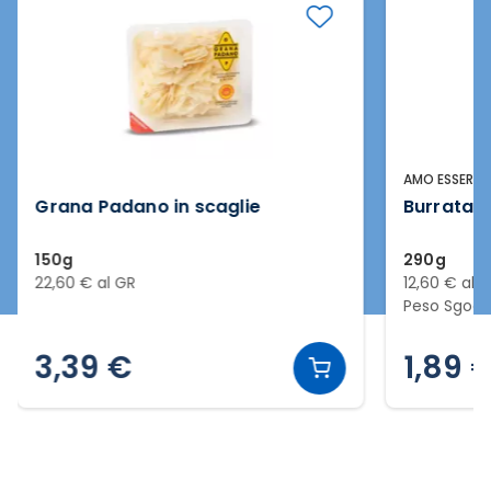
AMO ESSERE 
Grana Padano in scaglie
Burrata
150g
290g
22,60 € al GR
12,60 € al 
Peso Sgocc
3,39 €
1,89 
Slide 2 di 12