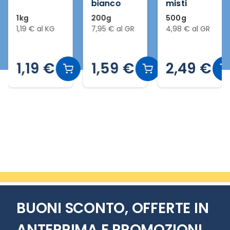
bianco
misti
1kg
200g
500g
1,19 € al KG
7,95 € al GR
4,98 € al GR
1,19 €
1,59 €
2,49 €
Slide 2 di 20
BUONI SCONTO, OFFERTE IN
ANTEPRIMA E PROMOZIONI