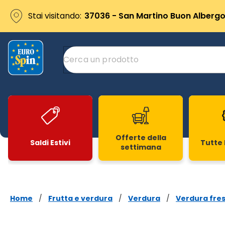
Stai visitando:
37036 - San Martino Buon Albergo 
Offerte della
Saldi Estivi
Tutte 
settimana
Slide 1 di 20
Home
/
Frutta e verdura
/
Verdura
/
Verdura fre