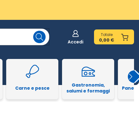
Totale
0,00 €
Accedi
Gastronomia,
Carne e pesce
Pane e
salumi e formaggi