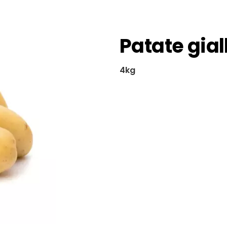
Patate gial
4kg