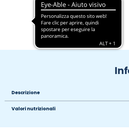
Slide 1 di 2
In
Descrizione
Valori nutrizionali