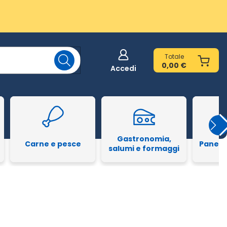
Totale
0,00 €
Accedi
Gastronomia,
Carne e pesce
Pane e
salumi e formaggi