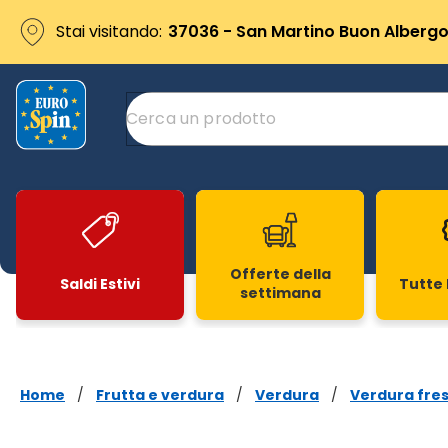
Stai visitando:
37036 - San Martino Buon Albergo 
Offerte della
Saldi Estivi
Tutte 
settimana
Slide 1 di 20
Home
/
Frutta e verdura
/
Verdura
/
Verdura fre