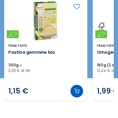
PRIME PAPPE
PRIME PAPPE
Pastina gemmine bio
Omogenei
350g ℮
160g (2 x 8
3,29 € al GR
12,44 € al 
1,15 €
1,99 
Slide 2 di 7