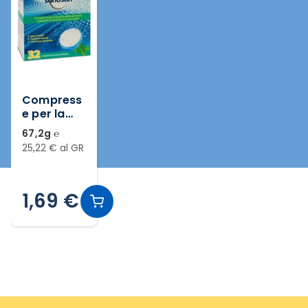
Compress
e per la
pulizia
67,2g ℮
della
25,22 € al GR
dentiera e
apparecch
i
1,69 €
ortodontic
i rimovibili
32 pezzi
Slide 1 di 1