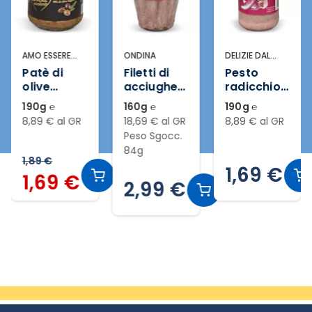
AMO ESSERE
ONDINA
DELIZIE DAL
ECCELLENTE
SOLE
Patè di
Filetti di
Pesto
olive
acciughe
radicchio
taggiasch
in olio di
e speck
190g ℮
160g ℮
190g ℮
e
semi di
8,89 € al GR
18,69 € al GR
8,89 € al GR
girasole
Peso Sgocc.
84g
1,89 €
1,69 €
1,69 €
2,99 €
Slide 2 di 20