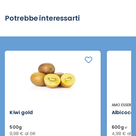
Potrebbe interessarti
AMO ESSERE 
Kiwi gold
Albicocc
500g
600g ℮
9,98 € al GR
4,98 € al G