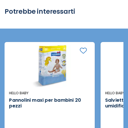
Potrebbe interessarti
HELLO BABY
HELLO BABY
Pannolini maxi per bambini 20
Salviette
pezzi
umidifica