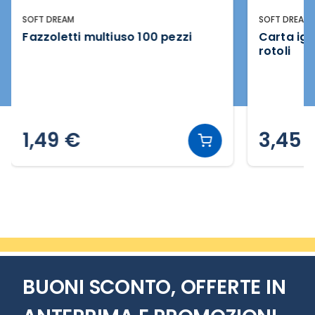
SOFT DREAM
SOFT DREAM
Fazzoletti multiuso 100 pezzi
Carta igi
rotoli
1,49 €
3,45 
Slide 2 di 4
BUONI SCONTO, OFFERTE IN