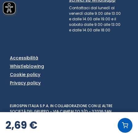
Contattaci dal lunedì al
venerdì dalle 9.00 alle 13.00
e dalle 14.00 alle 19.00 e il
sabato dalle 9.00 alle 13.00
e dalle 14.00 alle 18.00
Accessibilità
Whistleblowing
Cookie policy
Privacy policy
EUROSPIN ITALIA S.P.A. IN COLLABORAZIONE CON LE ALTRE
SOCIETÀ DEL GRUPPO - VIA CAMPALTO 3/D - 37036 SAN
MARTINO BUON ALBERGO (VR) - FAX +39 045 8782333 - PARTITA
2,69 €
IVA 02536510239
VERSIONE: 1.6.0