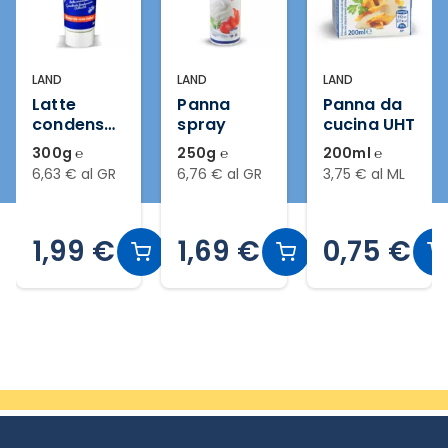
LAND
LAND
LAND
Latte
Panna
Panna da
condensat
spray
cucina UHT
o
300g ℮
250g ℮
200ml ℮
zuccherat
6,63 € al GR
6,76 € al GR
3,75 € al ML
o
1,99 €
1,69 €
0,75 €
Slide 1 di 3