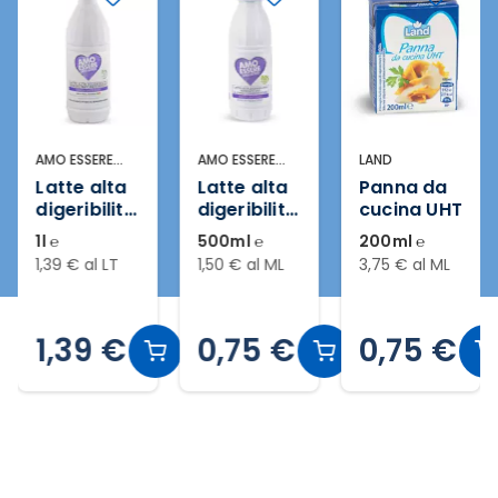
AMO ESSERE
AMO ESSERE
LAND
SENZA
SENZA
Latte alta
Latte alta
Panna da
LATTOSIO
LATTOSIO
digeribilità
digeribilità
cucina UHT
microfiltra
scremato
1l ℮
500ml ℮
200ml ℮
to e
UHT a
1,39 € al LT
1,50 € al ML
3,75 € al ML
pastorizza
lunga
to fresco
conservazi
senza
one senza
1,39 €
0,75 €
0,75 €
lattosio
lattosio
Slide 2 di 4