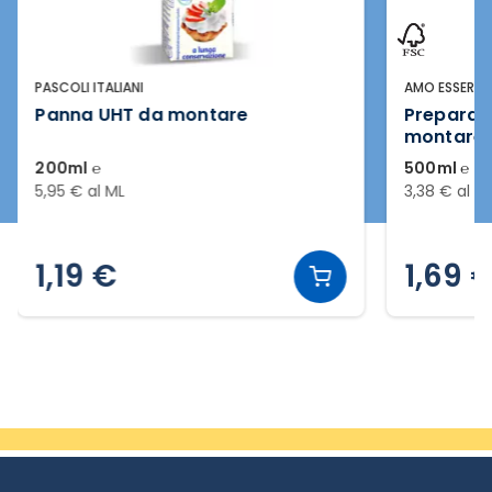
PASCOLI ITALIANI
AMO ESSERE 
Panna UHT da montare
Preparat
montare
200ml ℮
500ml ℮
5,95 € al ML
3,38 € al M
1,19 €
1,69 
Slide 2 di 3