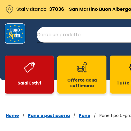
Stai visitando:
37036 - San Martino Buon Albergo 
Offerte della
Saldi Estivi
Tutte 
settimana
Slide 1 di 20
Home
/
Pane e pasticceria
/
Pane
/
Pane tipo 0-gra