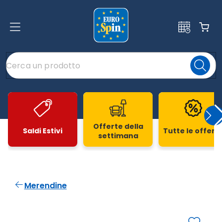
Offerte della
Saldi Estivi
Tutte le offert
settimana
Slide 1 di 20
Merendine